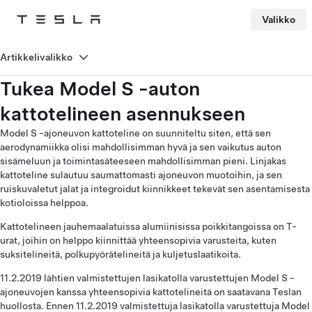
Valikko
Tesla
Skip to main content
Artikkelivalikko
Tukea Model S -auton
kattotelineen asennukseen
Model S -ajoneuvon kattoteline on suunniteltu siten, että sen
aerodynamiikka olisi mahdollisimman hyvä ja sen vaikutus auton
sisämeluun ja toimintasäteeseen mahdollisimman pieni. Linjakas
kattoteline sulautuu saumattomasti ajoneuvon muotoihin, ja sen
ruiskuvaletut jalat ja integroidut kiinnikkeet tekevät sen asentamisesta
kotioloissa helppoa.
Kattotelineen jauhemaalatuissa alumiinisissa poikkitangoissa on T-
urat, joihin on helppo kiinnittää yhteensopivia varusteita, kuten
suksitelineitä, polkupyörätelineitä ja kuljetuslaatikoita.
11.2.2019 lähtien valmistettujen lasikatolla varustettujen Model S -
ajoneuvojen kanssa yhteensopivia kattotelineitä on saatavana Teslan
huollosta. Ennen 11.2.2019 valmistettuja lasikatolla varustettuja Model