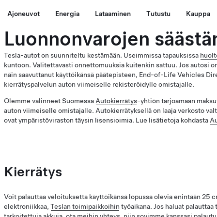
Ajoneuvot
Energia
Lataaminen
Tutustu
Kauppa
Luonnonvarojen säästäm
Tesla-autot on suunniteltu kestämään. Useimmissa tapauksissa
huol
kuntoon. Valitettavasti onnettomuuksia kuitenkin sattuu. Jos autosi on
näin saavuttanut käyttöikänsä päätepisteen, End-of-Life Vehicles Di
kierrätyspalvelun auton viimeiselle rekisteröidylle omistajalle.
Olemme valinneet Suomessa
Autokierrätys
-yhtiön tarjoamaan maksu
auton viimeiselle omistajalle. Autokierrätyksellä on laaja verkosto valt
ovat ympäristöviraston täysin lisensioimia. Lue lisätietoja kohdasta
Au
Kierrätys
Voit palauttaa veloituksetta käyttöikänsä lopussa olevia enintään 25 c
elektroniikkaa,
Teslan toimipaikkoihin
työaikana. Jos haluat palauttaa 
tarkoitettuja akkuja,
ota meihin yhteys
, niin sovimme kanssasi palautu