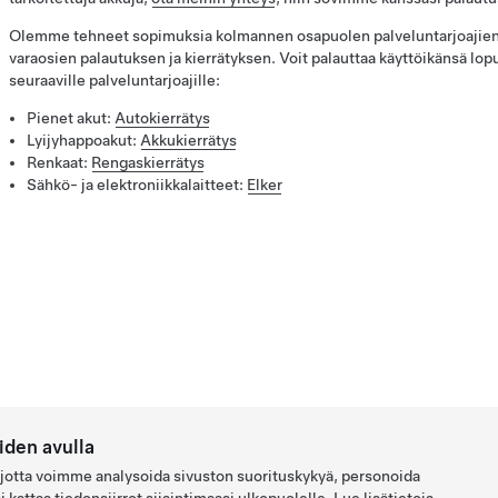
Olemme tehneet sopimuksia kolmannen osapuolen palveluntarjoajien 
varaosien palautuksen ja kierrätyksen. Voit palauttaa käyttöikänsä lop
seuraaville palveluntarjoajille:
Pienet akut:
Autokierrätys
Lyijyhappoakut:
Akkukierrätys
Renkaat:
Rengaskierrätys
Sähkö- ja elektroniikkalaitteet:
Elker
den avulla
, jotta voimme analysoida sivuston suorituskykyä, personoida