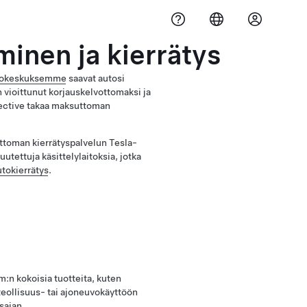
inen ja kierrätys
tokeskuksemme
saavat autosi
 vioittunut korjauskelvottomaksi ja
rective takaa maksuttoman
ttoman kierrätyspalvelun Tesla-
uutettuja käsittelylaitoksia, jotka
tokierrätys
.
m:n kokoisia tuotteita, kuten
teollisuus- tai ajoneuvokäyttöön
sajan.