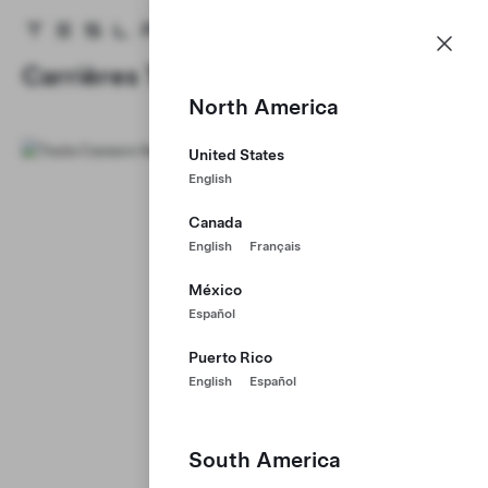
Carrières
Menu
Page d'accueil Tesla
Skip to main content
Carrières Tesla
North America
United States
English
Canada
English
Français
México
Español
Puerto Rico
English
Español
South America