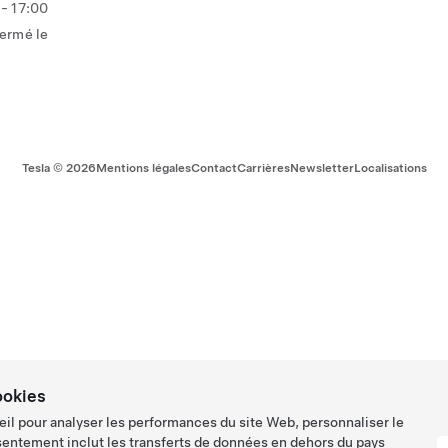
- 17:00
ermé le
Tesla ©
2026
Mentions légales
Contact
Carrières
Newsletter
Localisations
ookies
eil pour analyser les performances du site Web, personnaliser le
sentement inclut les transferts de données en dehors du pays