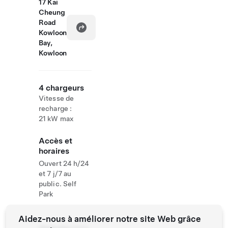
17 Kai
Cheung
Road
Kowloon
Bay,
Kowloon
4 chargeurs
Vitesse de
recharge :
21 kW max
Accès et
horaires
Ouvert 24 h/24
et 7 j/7 au
public. Self
Park
Aidez-nous à améliorer notre site Web grâce