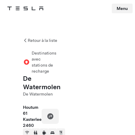
Menu
Tesla
Skip to main content
Retour à la liste
Destinations
avec
stations de
recharge
De
Watermolen
De Watermolen
Houtum
61
Kasterlee
2460