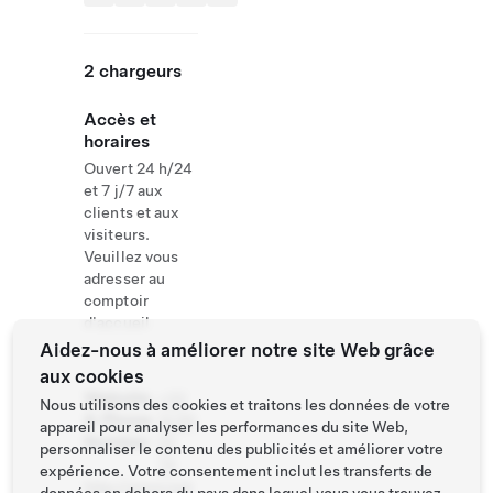
2 chargeurs
Accès et
horaires
Ouvert 24 h/24
et 7 j/7 aux
clients et aux
visiteurs.
Veuillez vous
adresser au
comptoir
d'accueil
Aidez-nous à améliorer notre site Web grâce
aux cookies
Website
+32
Nous utilisons des cookies et traitons les données de votre
& Phone
14 85
appareil pour analyser les performances du site Web,
Number
23
personnaliser le contenu des publicités et améliorer votre
74
expérience. Votre consentement inclut les transferts de
http://www.wat