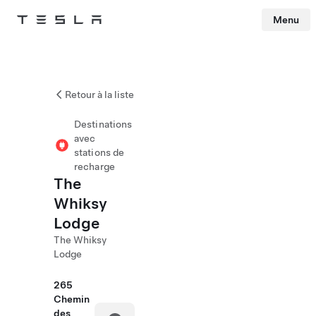
Menu
Tesla
Skip to main content
Retour à la liste
Destinations
avec
stations de
recharge
The
Whiksy
Lodge
The Whiksy
Lodge
265
Chemin
des