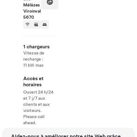
Mélèzes
Viroinval
5670
1 chargeurs
Vitesse de
recharge :
11 kW max
Accès et
horaires
Ouvert 24 h/24
et 7 j/7 aux
clients et aux
visiteurs.
Please call
ahead.
Aidez-nous à améliorer notre site Web grâce