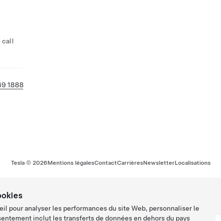
 call
69 1888
Tesla ©
2026
Mentions légales
Contact
Carrières
Newsletter
Localisations
ookies
eil pour analyser les performances du site Web, personnaliser le
sentement inclut les transferts de données en dehors du pays