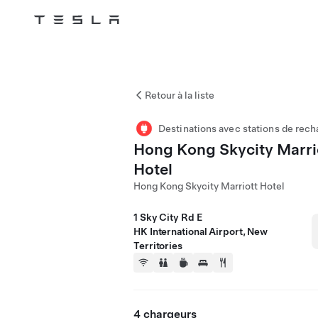
Tesla
Skip to main content
Retour à la liste
Destinations avec stations de rech
Hong Kong Skycity Marri
Hotel
Hong Kong Skycity Marriott Hotel
1 Sky City Rd E
HK International Airport, New
Territories
4 chargeurs