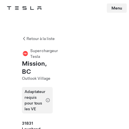
Menu
Tesla
Skip to main content
Retour à la liste
Superchargeur
Tesla
Mission,
BC
Outlook Village
Adaptateur
requis
pour tous
les VE
31831