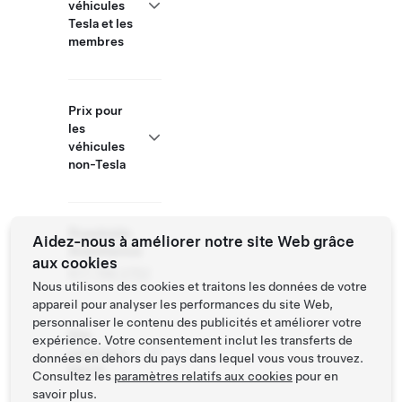
véhicules
Tesla et les
membres
Prix pour
les
véhicules
non-Tesla
Roadside
Aidez-nous à améliorer notre site Web grâce
Assistance
aux cookies
877 798 3752
Nous utilisons des cookies et traitons les données de votre
appareil pour analyser les performances du site Web,
personnaliser le contenu des publicités et améliorer votre
Site
expérience. Votre consentement inclut les transferts de
partenaire
données en dehors du pays dans lequel vous vous trouvez.
NACS
Consultez les
paramètres relatifs aux cookies
pour en
savoir plus.