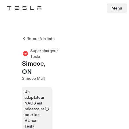
Menu
Tesla
Skip to main content
Retour à la liste
Superchargeur
Tesla
Simcoe,
ON
Simcoe Mall
Un
adaptateur
NACS est
nécessaire
pour les
VE non
Tesla