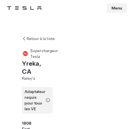
Menu
Tesla
Skip to main content
Retour à la liste
Superchargeur
Tesla
Yreka,
CA
Raley's
Adaptateur
requis
pour tous
les VE
1808