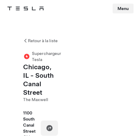
Menu
Tesla
Skip to main content
Retour à la liste
Superchargeur
Tesla
Chicago,
IL - South
Canal
Street
The Maxwell
1100
South
Canal
Street