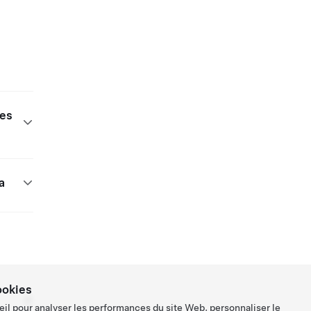
les
a
ookies
eil pour analyser les performances du site Web, personnaliser le