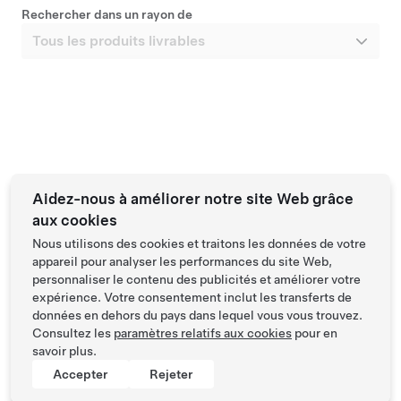
Prise en charge bientôt disponible à Drogenbos
Rechercher dans un rayon de
Grande Autonomie, Propulsion
Aidez-nous à améliorer notre site Web grâce
38 300 €
•
TVA récupérable
aux cookies
Véhicule d'occasion certifié de 2025 avec 76 497 km
Nous utilisons des cookies et traitons les données de votre
487 km autonomie (est.)
appareil pour analyser les performances du site Web,
Première immatriculation : 8 nov. 2024
personnaliser le contenu des publicités et améliorer votre
expérience. Votre consentement inclut les transferts de
19"
5
Couleur
Jantes
Intérieur
Sièges
Crochet d'attelage
données en dehors du pays dans lequel vous vous trouvez.
Consultez les
paramètres relatifs aux cookies
pour en
savoir plus.
Accepter
Rejeter