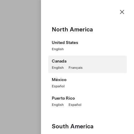
Carrières
Menu
Page d’accueil Tesla
Skip to main content
North America
United States
English
Canada
English
Français
México
Español
Puerto Rico
English
Español
South America