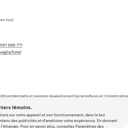
 en tout
161 966 771
vaglia/hotel
026
Confidentialité et mentions légales
Contact
Carrières
Recevoir l'infolettre
Emp
hiers témoins.
ions sur votre appareil et son fonctionnement, dans le but
ntenu des publicités et d’améliorer votre expérience. En donnant
l’étranger. Pour en savoir plus, consultez
Paramètres des