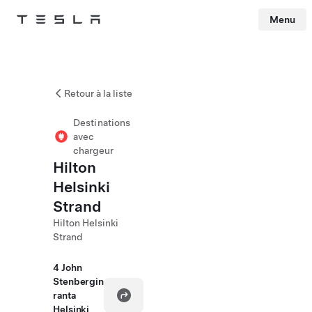
Menu
Tesla
Skip to main content
Retour à la liste
Destinations
avec
chargeur
Hilton
Helsinki
Strand
Hilton Helsinki
Strand
4 John
Stenbergin
ranta
Helsinki