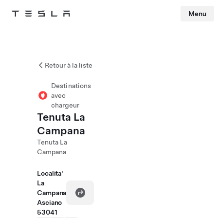
Menu
Tesla
Skip to main content
Retour à la liste
Destinations
avec
chargeur
Tenuta La
Campana
Tenuta La
Campana
Localita'
La
Campana
Asciano
53041