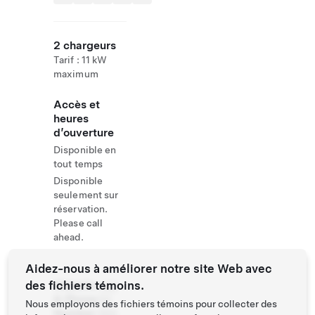
2 chargeurs
Tarif : 11 kW
maximum
Accès et
heures
d’ouverture
Disponible en
tout temps
Disponible
seulement sur
réservation.
Please call
ahead.
Aidez-nous à améliorer notre site Web avec
des fichiers témoins.
Website
+39
& Phone
04
Nous employons des fichiers témoins pour collecter des
Number
655