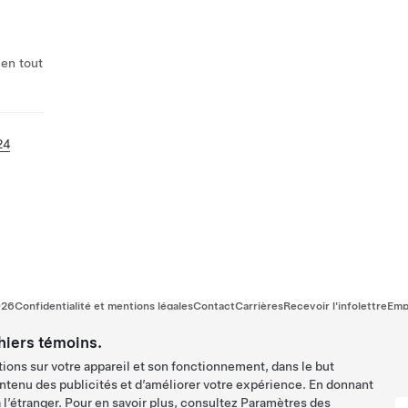
 en tout
24
026
Confidentialité et mentions légales
Contact
Carrières
Recevoir l'infolettre
Emp
hiers témoins.
ions sur votre appareil et son fonctionnement, dans le but
ntenu des publicités et d’améliorer votre expérience. En donnant
l’étranger. Pour en savoir plus, consultez
Paramètres des