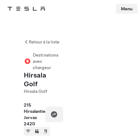
Menu
Tesla
Skip to main content
Retour à la liste
Destinations
avec
chargeur
Hirsala
Golf
Hirsala Golf
215
Hirsalantie
Jorvas
2420