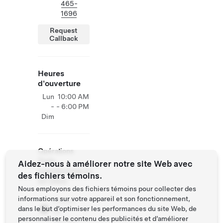
465-
1696
Request
Callback
Heures
d'ouverture
Lun
10:00 AM
-
- 6:00 PM
Dim
Opérations
Tesla
Aidez-nous à améliorer notre site Web avec
supplémentaires
des fichiers témoins.
sur place
Nous employons des fichiers témoins pour collecter des
informations sur votre appareil et son fonctionnement,
Centre
dans le but d’optimiser les performances du site Web, de
de
personnaliser le contenu des publicités et d’améliorer
service