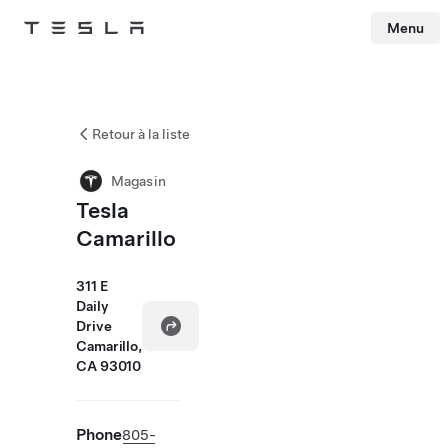
Menu
Tesla
Skip to main content
Retour à la liste
Magasin
Tesla
Camarillo
311 E
Daily
Drive
Camarillo,
CA 93010
Phone
805-