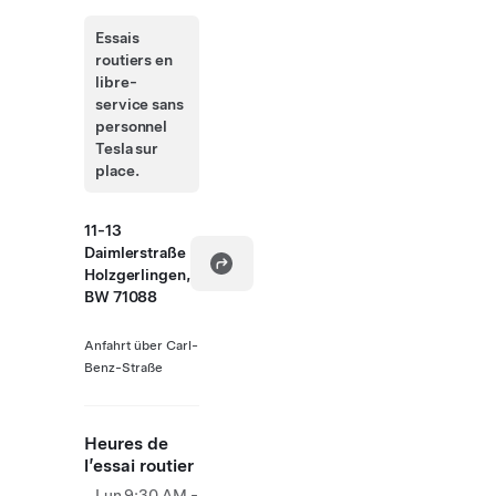
Essais
routiers en
libre-
service sans
personnel
Tesla sur
place.
11-13
Daimlerstraße
Holzgerlingen,
BW 71088
Anfahrt über Carl-
Benz-Straße
Heures de
l’essai routier
Lun
9:30 AM -