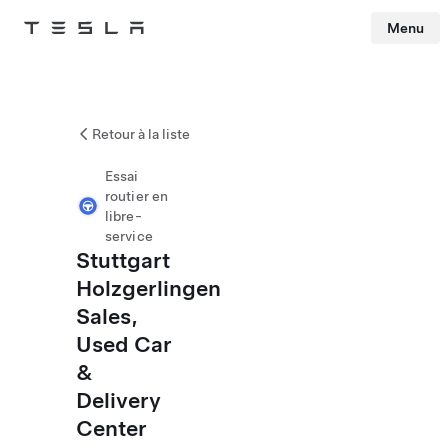
Menu
Tesla
Skip to main content
Retour à la liste
Essai
routier en
libre-
service
Stuttgart
Holzgerlingen
Sales,
Used Car
&
Delivery
Center