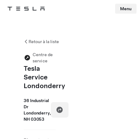
Menu
Tesla
Skip to main content
Retour à la liste
Centre de
service
Tesla
Service
Londonderry
36 Industrial
Dr
Londonderry,
NH 03053