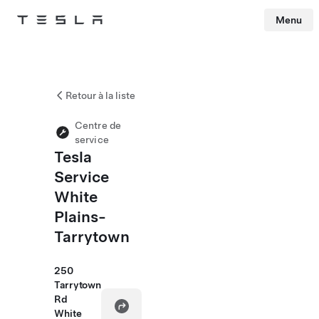
Menu
Tesla
Skip to main content
Retour à la liste
Centre de
service
Tesla
Service
White
Plains-
Tarrytown
250
Tarrytown
Rd
White