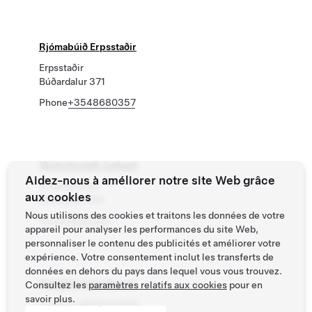
Rjómabúið Erpsstaðir
Erpsstaðir
Búðardalur 371
Phone
+3548680357
Vesturbyggð, Iceland
Aidez-nous à améliorer notre site Web grâce
3 Hafnarbraut
aux cookies
Bíldudalur 465
Nous utilisons des cookies et traitons les données de votre
Phone
4502354
appareil pour analyser les performances du site Web,
personnaliser le contenu des publicités et améliorer votre
expérience. Votre consentement inclut les transferts de
données en dehors du pays dans lequel vous vous trouvez.
Vogafjós Farm Resort
Consultez les
paramètres relatifs aux cookies
pour en
savoir plus.
I Vogum 4805073200