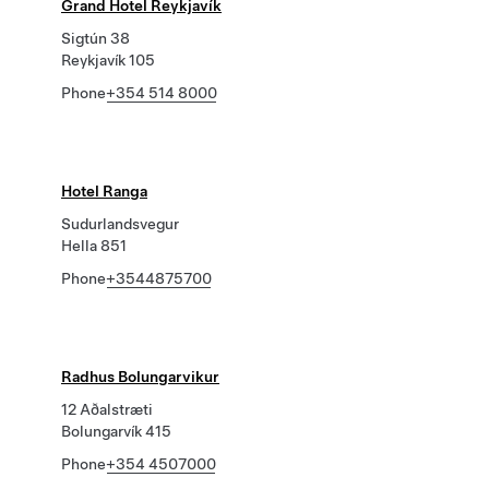
Grand Hotel Reykjavík
Sigtún 38
Reykjavík 105
Phone
+354 514 8000
Hotel Ranga
Sudurlandsvegur
Hella 851
Phone
+3544875700
Radhus Bolungarvikur
12 Aðalstræti
Bolungarvík 415
Phone
+354 4507000