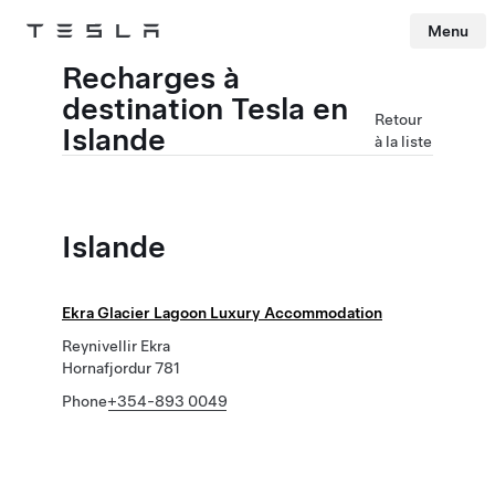
Menu
Tesla
Skip to main content
Recharges à
destination Tesla en
Retour
Islande
à la liste
Islande
Ekra Glacier Lagoon Luxury Accommodation
Reynivellir Ekra
Hornafjordur 781
Phone
+354-893 0049