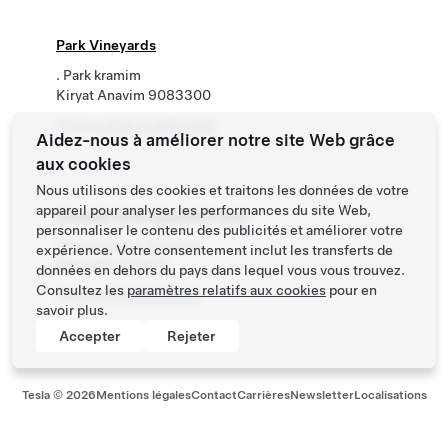
Park Vineyards
. Park kramim
Kiryat Anavim 9083300
Phone
+972-2-5887460
Aidez-nous à améliorer notre site Web grâce
aux cookies
Nous utilisons des cookies et traitons les données de votre
appareil pour analyser les performances du site Web,
Ramada Olivie Nazareth Hotel
personnaliser le contenu des publicités et améliorer votre
29 Derekh ha-Tsiyonut
expérience. Votre consentement inclut les transferts de
Nazareth 1710601
données en dehors du pays dans lequel vous vous trouvez.
Consultez les
paramètres relatifs aux cookies
pour en
Phone
+97248878879
savoir plus.
Accepter
Rejeter
Tesla ©
2026
Mentions légales
Contact
Carrières
Newsletter
Localisations