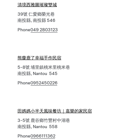
清境西雅圖璀璨雙城
39號 仁愛鄉榮光巷
南投縣, 南投縣 546
Phone
049 2803123
熊麋鹿了幸福手作民宿
5-8號 埔里鎮桃米里桃米巷
南投縣, Nantou 545
Phone
0952450226
田媽媽小半天風味餐坊｜嘉樂的家民宿
3-5號 鹿谷鄉竹豐村中湖巷
南投縣, Nantou 558
Phone
0966111362