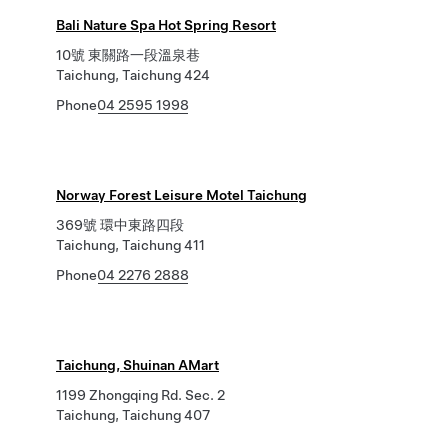
Bali Nature Spa Hot Spring Resort
10號 東關路一段溫泉巷
Taichung, Taichung 424
Phone
04 2595 1998
Norway Forest Leisure Motel Taichung
369號 環中東路四段
Taichung, Taichung 411
Phone
04 2276 2888
Taichung, Shuinan AMart
1199 Zhongqing Rd. Sec. 2
Taichung, Taichung 407