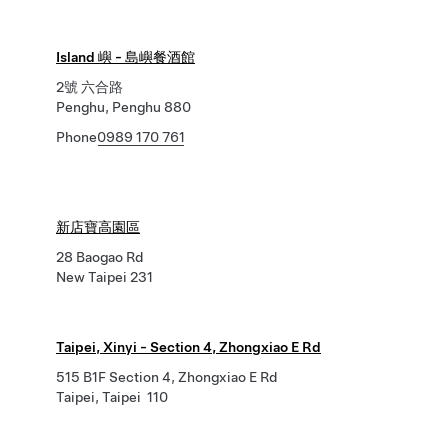
Island 嶼 - 島嶼餐酒館
2號 六合路
Penghu, Penghu 880
Phone
0989 170 761
新店寶高園區
28 Baogao Rd
New Taipei 231
Taipei, Xinyi - Section 4, Zhongxiao E Rd
515 B1F Section 4, Zhongxiao E Rd
Taipei, Taipei 110