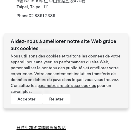
8號 B2 18 19車位 中山北路五段470巷
Taipei, Taipei 111
Phone
02 8861 2389
Aidez-nous à améliorer notre site Web grâce
國立台灣科技大學
aux cookies
43號 大安區基隆路四段
Nous utilisons des cookies et traitons les données de votre
台北市, Taipei 106
appareil pour analyser les performances du site Web,
personnaliser le contenu des publicités et améliorer votre
expérience. Votre consentement inclut les transferts de
新光三越 台北天母店
données en dehors du pays dans lequel vous vous trouvez.
Consultez les
paramètres relatifs aux cookies
pour en
68號 士林區天母東路
savoir plus.
台北市, Taipei 111
Accepter
Rejeter
Phone
02 2875 6000
日勝生加賀屋國際溫泉飯店