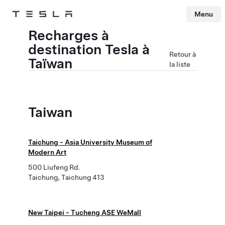
Menu
Tesla
Skip to main content
Recharges à
destination Tesla à
Retour à
Taïwan
la liste
Taiwan
Taichung - Asia University Museum of
Modern Art
500 Liufeng Rd.
Taichung, Taichung 413
New Taipei - Tucheng ASE WeMall