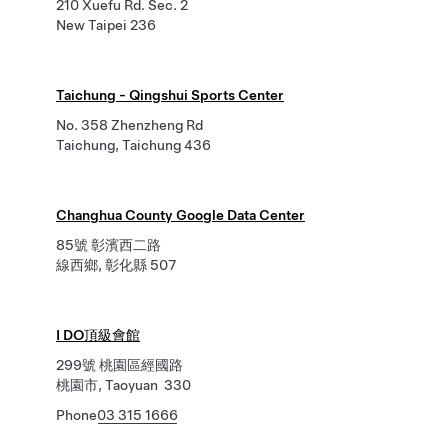
210 Xuefu Rd. Sec. 2
New Taipei 236
Taichung - Qingshui Sports Center
No. 358 Zhenzheng Rd
Taichung, Taichung 436
Changhua County Google Data Center
85號 彰濱西二路
線西鄉, 彰化縣 507
I DO頂級會館
299號 桃園區經國路
桃園市, Taoyuan 330
Phone
03 315 1666