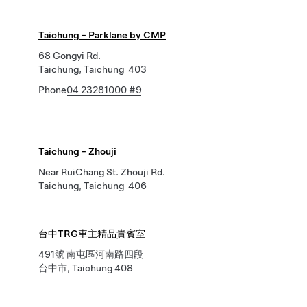
Taichung - Parklane by CMP
68 Gongyi Rd.
Taichung, Taichung 403
Phone
04 23281000 #9
Taichung - Zhouji
Near RuiChang St. Zhouji Rd.
Taichung, Taichung 406
台中TRG車主精品貴賓室
491號 南屯區河南路四段
台中市, Taichung 408