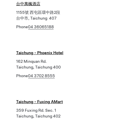
台中萬楓酒店
1155號 西屯區環中路2段
台中市, Taichung 407
Phone
04 36065188
Taichung - Phoenix Hotel
162 Minquan Rd.
Taichung, Taichung 400
Phone
04 3702 8555
Taichung - Fuxing AMart
359 Fuxing Rd. Sec. 1
Taichung, Taichung 402