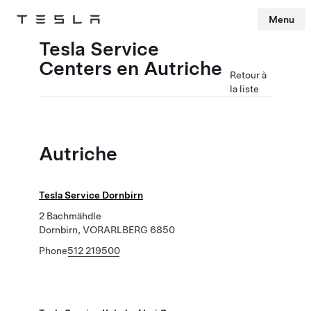
Menu
Tesla
Skip to main content
Tesla Service
Centers en Autriche
Retour à
la liste
Autriche
Tesla Service Dornbirn
2 Bachmähdle
Dornbirn, VORARLBERG 6850
Phone
512 219500