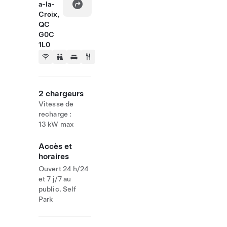
a-la-
Croix,
QC
G0C
1L0
2 chargeurs
Vitesse de
recharge :
13 kW max
Accès et
horaires
Ouvert 24 h/24
et 7 j/7 au
public. Self
Park