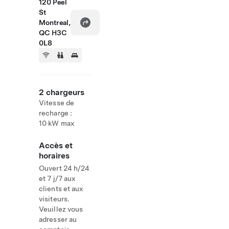
120 Peel
St
Montreal,
QC H3C
0L8
2 chargeurs
Vitesse de
recharge :
10 kW max
Accès et
horaires
Ouvert 24 h/24
et 7 j/7 aux
clients et aux
visiteurs.
Veuillez vous
adresser au