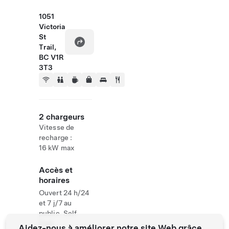
1051
Victoria
St
Trail,
BC V1R
3T3
2 chargeurs
Vitesse de
recharge :
16 kW max
Accès et
horaires
Ouvert 24 h/24
et 7 j/7 au
public. Self
Park
Aidez-nous à améliorer notre site Web grâce