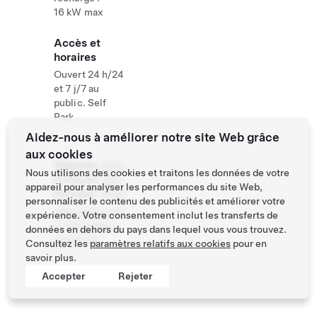
16 kW max
Accès et
horaires
Ouvert 24 h/24
et 7 j/7 au
public. Self
Park
Aidez-nous à améliorer notre site Web grâce
aux cookies
Website
(819)
Nous utilisons des cookies et traitons les données de votre
& Phone
265-
appareil pour analyser les performances du site Web,
Number
2046
personnaliser le contenu des publicités et améliorer votre
http://www.sain
expérience. Votre consentement inclut les transferts de
t-alexis-des-
données en dehors du pays dans lequel vous vous trouvez.
monts.ca/
Consultez les
paramètres relatifs aux cookies
pour en
savoir plus.
Accepter
Rejeter