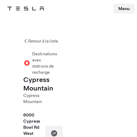
Menu
Tesla
Skip to main content
Retour à la liste
Destinations
avec
stations de
recharge
Cypress
Mountain
Cypress
Mountain
6000
Cypress
Bowl Rd
West