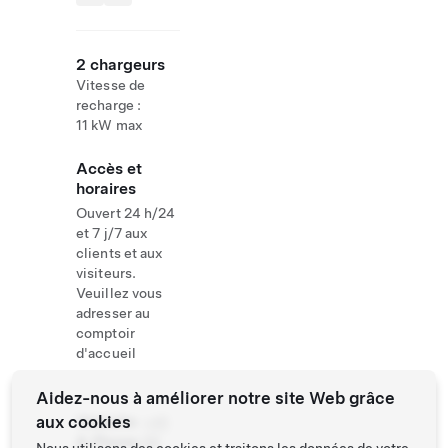
2 chargeurs
Vitesse de
recharge :
11 kW max
Accès et
horaires
Ouvert 24 h/24
et 7 j/7 aux
clients et aux
visiteurs.
Veuillez vous
adresser au
comptoir
d'accueil
Aidez-nous à améliorer notre site Web grâce
aux cookies
Website
+45
& Phone
98