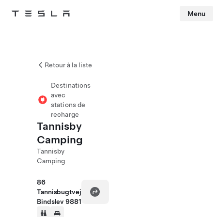
Menu
Tesla
Skip to main content
Retour à la liste
Destinations
avec
stations de
recharge
Tannisby
Camping
Tannisby
Camping
86
Tannisbugtvej
Bindslev 9881