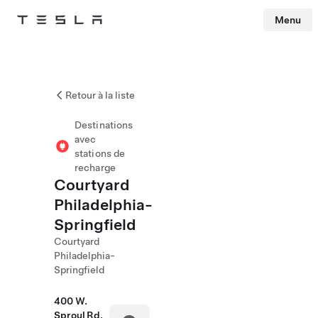
Menu
Tesla
Skip to main content
Retour à la liste
Destinations
avec
stations de
recharge
Courtyard
Philadelphia-
Springfield
Courtyard
Philadelphia-
Springfield
400 W.
Sproul Rd.