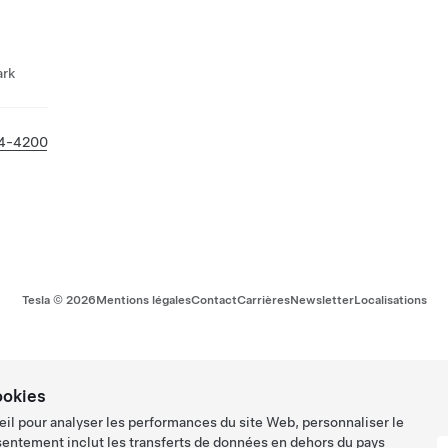
ark
84-4200
Tesla ©
2026
Mentions légales
Contact
Carrières
Newsletter
Localisations
ookies
eil pour analyser les performances du site Web, personnaliser le
sentement inclut les transferts de données en dehors du pays