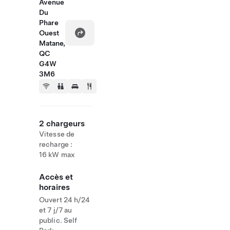
Avenue
Du
Phare
Ouest
Matane,
QC
G4W
3M6
2 chargeurs
Vitesse de
recharge :
16 kW max
Accès et
horaires
Ouvert 24 h/24
et 7 j/7 au
public. Self