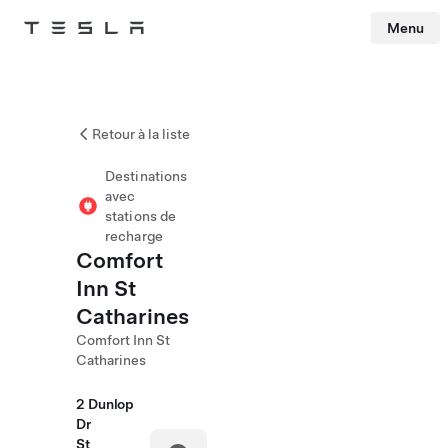
Menu
Tesla
Skip to main content
Retour à la liste
Destinations
avec
stations de
recharge
Comfort
Inn St
Catharines
Comfort Inn St
Catharines
2 Dunlop
Dr
St