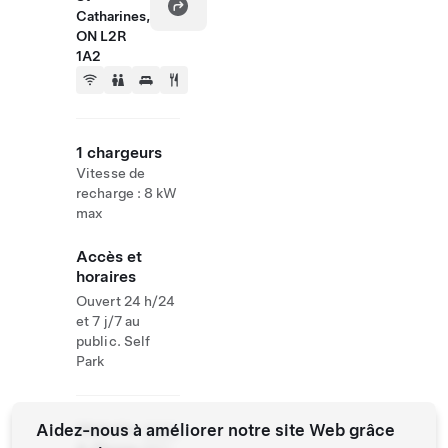
Catharines,
ON L2R
1A2
1 chargeurs
Vitesse de
recharge : 8 kW
max
Accès et
horaires
Ouvert 24 h/24
et 7 j/7 au
public. Self
Park
Aidez-nous à améliorer notre site Web grâce
Website
(905)