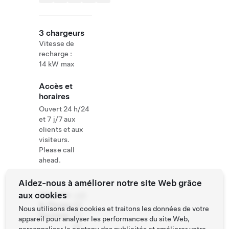
3 chargeurs
Vitesse de
recharge :
14 kW max
Accès et
horaires
Ouvert 24 h/24
et 7 j/7 aux
clients et aux
visiteurs.
Please call
ahead.
Aidez-nous à améliorer notre site Web grâce
aux cookies
Website
+45
& Phone
98
Nous utilisons des cookies et traitons les données de votre
Number
54
appareil pour analyser les performances du site Web,
42