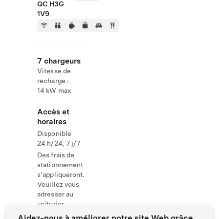
QC H3G
1V9
7 chargeurs
Vitesse de
recharge :
14 kW max
Accès et
horaires
Disponible
24 h/24, 7 j/7
Des frais de
stationnement
s'appliqueront.
Veuillez vous
adresser au
voiturier
Aidez-nous à améliorer notre site Web grâce