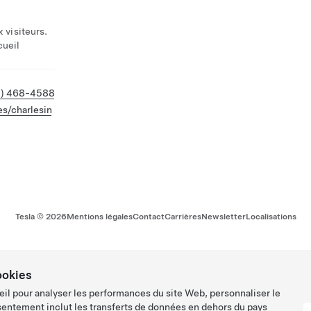
x visiteurs.
cueil
5) 468-4588
es/charlesin
Tesla ©
2026
Mentions légales
Contact
Carrières
Newsletter
Localisations
ookies
eil pour analyser les performances du site Web, personnaliser le
sentement inclut les transferts de données en dehors du pays