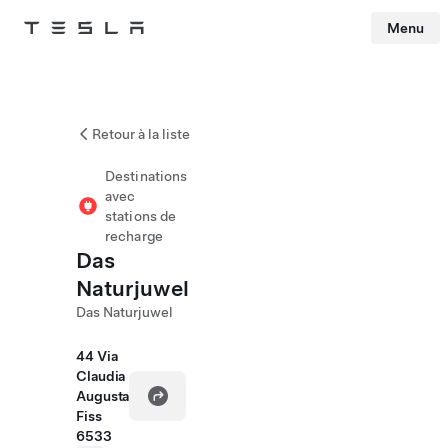
Menu
Tesla
Skip to main content
Retour à la liste
Destinations
avec
stations de
recharge
Das
Naturjuwel
Das Naturjuwel
44 Via
Claudia
Augusta
Fiss
6533