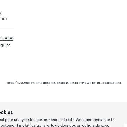
x
rier
88-8888
grila/
Tesla ©
2026
Mentions légales
Contact
Carrières
Newsletter
Localisations
ookies
eil pour analyser les performances du site Web, personnaliser le
sentement inclut les transferts de données en dehors du pays