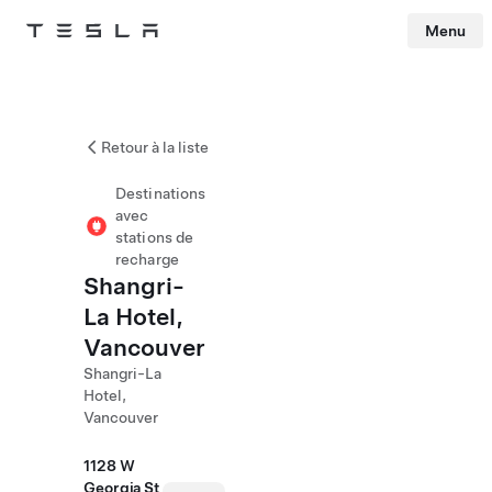
Menu
Tesla
Skip to main content
Retour à la liste
Destinations
avec
stations de
recharge
Shangri-
La Hotel,
Vancouver
Shangri-La
Hotel,
Vancouver
1128 W
Georgia St