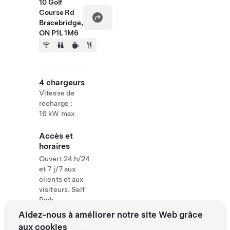
10 Golf
Course Rd
Bracebridge,
ON P1L 1M6
4 chargeurs
Vitesse de
recharge :
16 kW max
Accès et
horaires
Ouvert 24 h/24
et 7 j/7 aux
clients et aux
visiteurs. Self
Park
Aidez-nous à améliorer notre site Web grâce
aux cookies