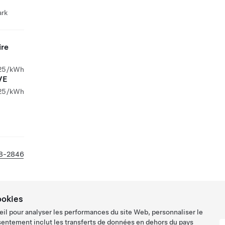
ark
ire
25/kWh
VE
25/kWh
88-2846
ookies
eil pour analyser les performances du site Web, personnaliser le
sentement inclut les transferts de données en dehors du pays