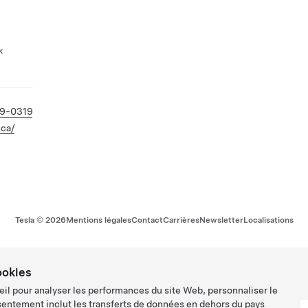
x
19-0319
.ca/
Tesla ©
2026
Mentions légales
Contact
Carrières
Newsletter
Localisations
ookies
eil pour analyser les performances du site Web, personnaliser le
sentement inclut les transferts de données en dehors du pays