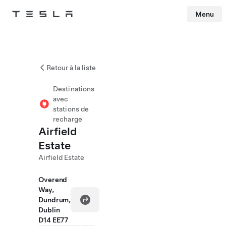
Menu
Tesla
Skip to main content
Retour à la liste
Destinations
avec
stations de
recharge
Airfield
Estate
Airfield Estate
Overend
Way,
Dundrum,
Dublin
D14 EE77