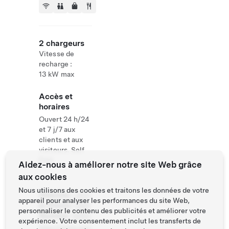
2 chargeurs
Vitesse de
recharge :
13 kW max
Accès et
horaires
Ouvert 24 h/24
et 7 j/7 aux
clients et aux
visiteurs. Self
Park
Aidez-nous à améliorer notre site Web grâce
aux cookies
Nous utilisons des cookies et traitons les données de votre
Website
+353
appareil pour analyser les performances du site Web,
& Phone
1 969
personnaliser le contenu des publicités et améliorer votre
Number
6666
expérience. Votre consentement inclut les transferts de
http://www.airfi