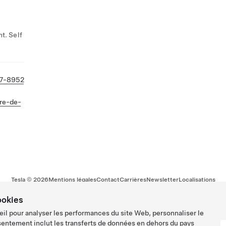
t. Self
57-8952
re-de-
Tesla ©
2026
Mentions légales
Contact
Carrières
Newsletter
Localisations
ookies
eil pour analyser les performances du site Web, personnaliser le
sentement inclut les transferts de données en dehors du pays